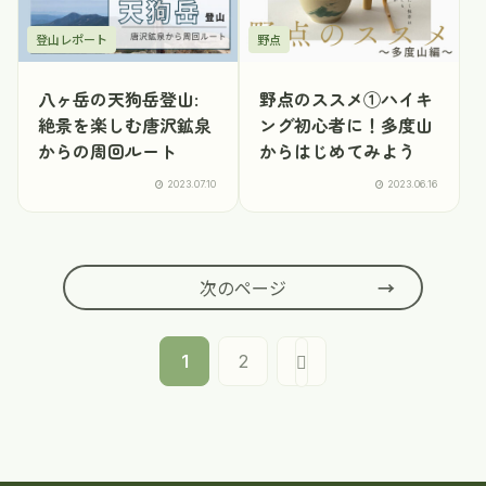
登山レポート
野点
八ヶ岳の天狗岳登山:
野点のススメ①ハイキ
絶景を楽しむ唐沢鉱泉
ング初心者に！多度山
からの周回ルート
からはじめてみよう
2023.07.10
2023.06.16
次のページ
1
2
次
へ