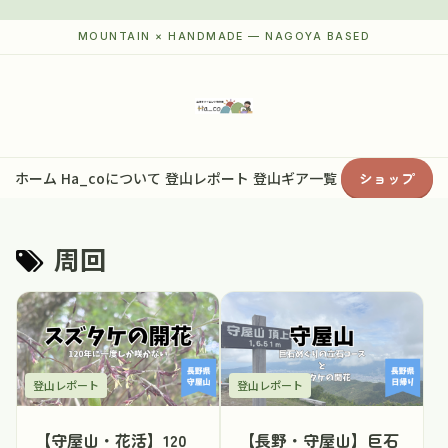
ホーム
Ha_coについて
登山レポート
登山ギア一覧
ショップ
周回
登山レポート
登山レポート
【守屋山・花活】120
【長野・守屋山】巨石