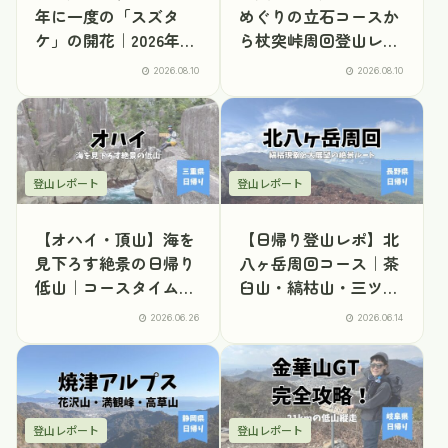
年に一度の「スズタ
めぐりの立石コースか
ケ」の開花｜2026年長
ら杖突峠周回登山レポ
野
｜駐車場・アクセス・
2026.08.10
2026.08.10
コースタイム
登山レポート
登山レポート
【オハイ・頂山】海を
【日帰り登山レポ】北
見下ろす絶景の日帰り
八ヶ岳周回コース｜茶
低山｜コースタイム・
臼山・縞枯山・三ツ
駐車場・アクセス（三
岳・北横岳・大岳・双
2026.06.26
2026.06.14
重・尾鷲）
子池（麦草峠起点）
登山レポート
登山レポート