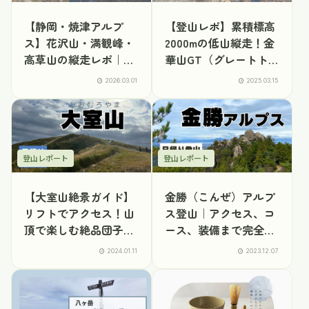
【静岡・焼津アルプ
【登山レポ】累積標高
ス】花沢山・満観峰・
2000mの低山縦走！金
高草山の縦走レポ｜コ
華山GT（グレートト
ースタイム・駐車場ま
ラバース）に挑戦
2026.03.01
2025.03.15
とめ｜日帰り登山
登山レポート
登山レポート
【大室山絶景ガイド】
金勝（こんぜ）アルプ
リフトでアクセス！山
ス登山｜アクセス、コ
頂で楽しむ絶品団子と
ース、装備まで完全レ
富士山の眺望
ポート
2024.01.11
2023.12.07