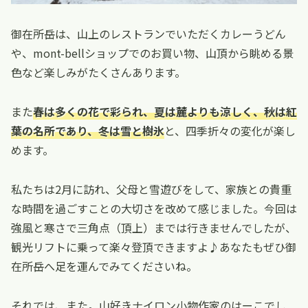
御在所岳は、山上のレストランでいただくカレーうどん
や、mont-bellショップでのお買い物、山頂から眺める景
色など楽しみがたくさんあります。
また
春は多くの花で彩られ、夏は麓よりも涼しく、秋は紅
葉の名所であり、冬は雪と樹氷
と、四季折々の変化が楽し
めます。
私たちは2月に訪れ、父母と雪遊びをして、家族との貴重
な時間を過ごすことの大切さを改めて感じました。今回は
強風と寒さで三角点（頂上）までは行きませんでしたが、
観光リフトに乗って楽々登頂できますよ♪あなたもぜひ御
在所岳へ足を運んでみてくださいね。
それでは、また。山好きナイロン小物作家のはーこでし