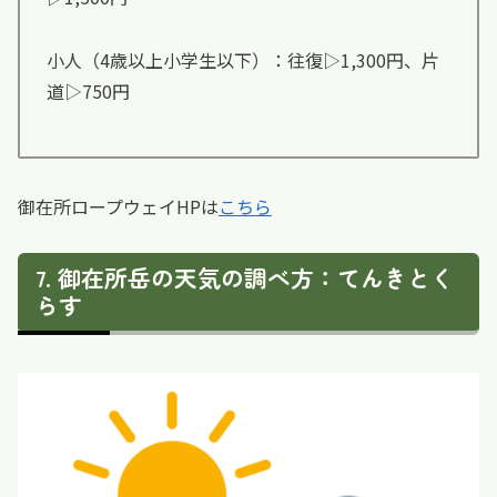
小人（4歳以上小学生以下）：往復▷1,300円、片
道▷750円
御在所ロープウェイHPは
こちら
御在所岳の天気の調べ方：てんきとく
らす