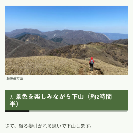
藤原岳方面
景色を楽しみながら下山（約2時間
半）
さて、後ろ髪引かれる思いで下山します。