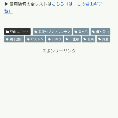
▶ 愛用装備の全リストは
こちら（はーこの登山ギア一
覧）
登山レポート
鈴鹿セブンマウンテン
竜ヶ岳
母と登山
親子登山
ピストン
日帰り
三重県
紅葉
鈴鹿
スポンサーリンク