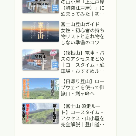
の山小屋「上江戸屋
（胸突江戸屋）」に
泊まってみた｜初心
者にも安心なリアル
富士山登山ガイド｜
体験記
女性・初心者の持ち
物リストと忘れ物を
しない準備のコツ
【猿投山】電車・バ
スのアクセスまとめ
｜コースタイム・駐
車場・おすすめルー
ト【愛知・日帰り】
【日帰り登山】ロー
プウェイを使って御
嶽山・剣ヶ峰へ
【富士山 須走ルー
ト】コースタイム・
アクセス・山小屋を
完全解説｜登山道全
体レポ