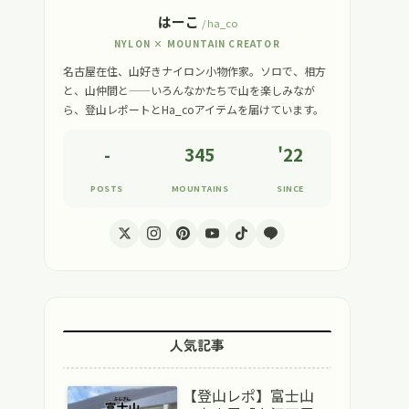
はーこ
/ ha_co
NYLON × MOUNTAIN CREATOR
名古屋在住、山好きナイロン小物作家。ソロで、相方
と、山仲間と——いろんなかたちで山を楽しみなが
ら、登山レポートとHa_coアイテムを届けています。
-
345
'22
POSTS
MOUNTAINS
SINCE
人気記事
【登山レポ】富士山