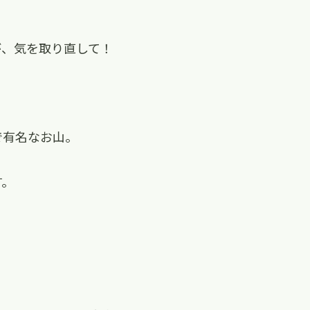
が、気を取り直して！
で有名なお山。
す。