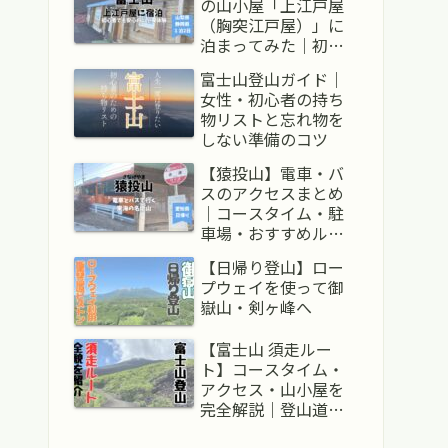
の山小屋「上江戸屋
（胸突江戸屋）」に
泊まってみた｜初心
者にも安心なリアル
富士山登山ガイド｜
体験記
女性・初心者の持ち
物リストと忘れ物を
しない準備のコツ
【猿投山】電車・バ
スのアクセスまとめ
｜コースタイム・駐
車場・おすすめルー
ト【愛知・日帰り】
【日帰り登山】ロー
プウェイを使って御
嶽山・剣ヶ峰へ
【富士山 須走ルー
ト】コースタイム・
アクセス・山小屋を
完全解説｜登山道全
体レポ