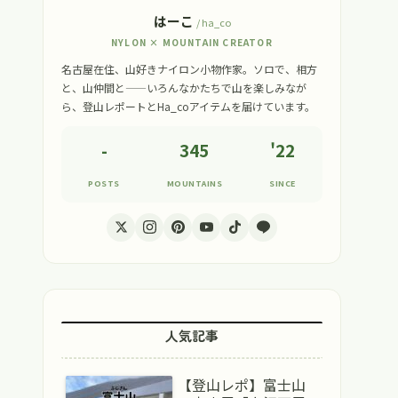
はーこ
/ ha_co
NYLON × MOUNTAIN CREATOR
名古屋在住、山好きナイロン小物作家。ソロで、相方
と、山仲間と——いろんなかたちで山を楽しみなが
ら、登山レポートとHa_coアイテムを届けています。
-
345
'22
POSTS
MOUNTAINS
SINCE
人気記事
【登山レポ】富士山